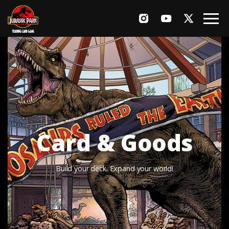
Game
Rules
Card List
Products
Card & Goods
News
Build your deck. Expand your world!
Events
Q&A